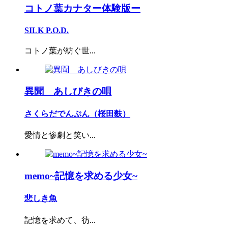
コトノ葉カナター体験版ー
SILK P.O.D.
コトノ葉が紡ぐ世...
異聞 あしびきの唄
さくらだでんぷん（桜田麩）
愛情と惨劇と笑い...
memo~記憶を求める少女~
悲しき魚
記憶を求めて、彷...