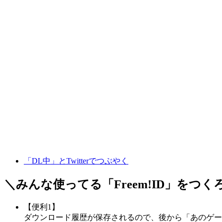
「DL中」とTwitterでつぶやく
＼みんな使ってる「
Freem!ID
」をつく
【便利1】
ダウンロード履歴が保存されるので、後から「あのゲー