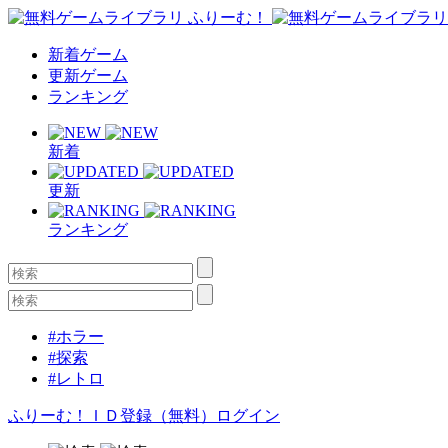
新着ゲーム
更新ゲーム
ランキング
新着
更新
ランキング
#ホラー
#探索
#レトロ
ふりーむ！ＩＤ登録（無料）
ログイン