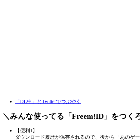
「DL中」とTwitterでつぶやく
＼みんな使ってる「
Freem!ID
」をつく
【便利1】
ダウンロード履歴が保存されるので、後から「あのゲー