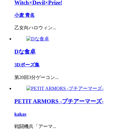
Witch×Devil×Prize!
小麦 青名
乙女向ハロウィン...
Dな食卓
3Dポーズ集
第20回3分ゲーコン...
PETIT ARMORS -プチアーマーズ-
kakas
戦闘機兵「アーマ...