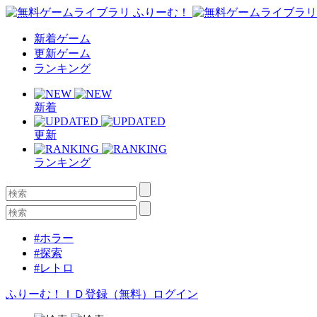
新着ゲーム
更新ゲーム
ランキング
新着
更新
ランキング
#ホラー
#探索
#レトロ
ふりーむ！ＩＤ登録（無料）
ログイン