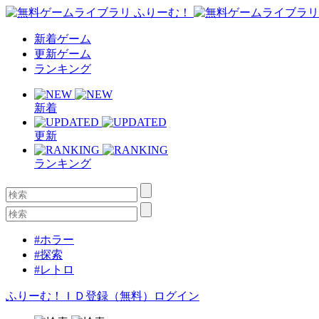
新着ゲーム
更新ゲーム
ランキング
新着
更新
ランキング
#ホラー
#探索
#レトロ
ふりーむ！ＩＤ登録（無料）
ログイン