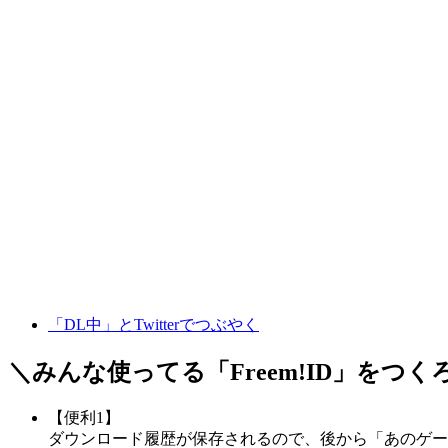
「DL中」とTwitterでつぶやく
＼みんな使ってる「
Freem!ID
」をつく
【便利1】
ダウンロード履歴が保存されるので、後から「あのゲー