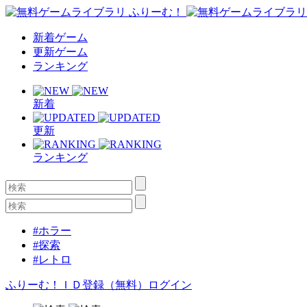
新着ゲーム
更新ゲーム
ランキング
新着
更新
ランキング
#ホラー
#探索
#レトロ
ふりーむ！ＩＤ登録（無料）
ログイン