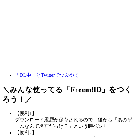
「DL中」とTwitterでつぶやく
＼みんな使ってる「
Freem!ID
」をつく
ろう！／
【便利1】
ダウンロード履歴が保存されるので、後から「あのゲ
ームなんて名前だっけ？」という時ベンリ！
【便利2】