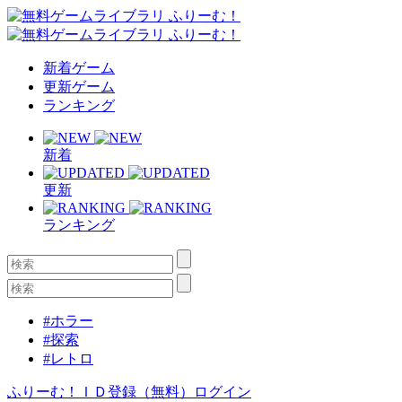
新着ゲーム
更新ゲーム
ランキング
新着
更新
ランキング
#ホラー
#探索
#レトロ
ふりーむ！ＩＤ登録（無料）
ログイン