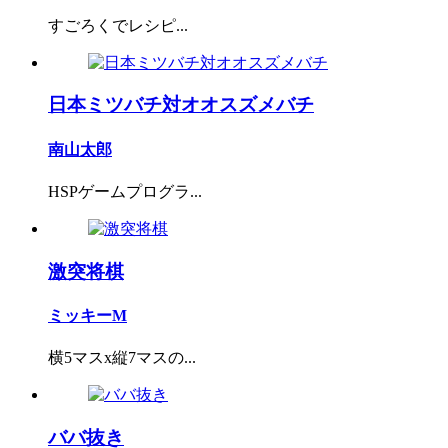
すごろくでレシピ...
日本ミツバチ対オオスズメバチ
南山太郎
HSPゲームプログラ...
激突将棋
ミッキーM
横5マスx縦7マスの...
ババ抜き