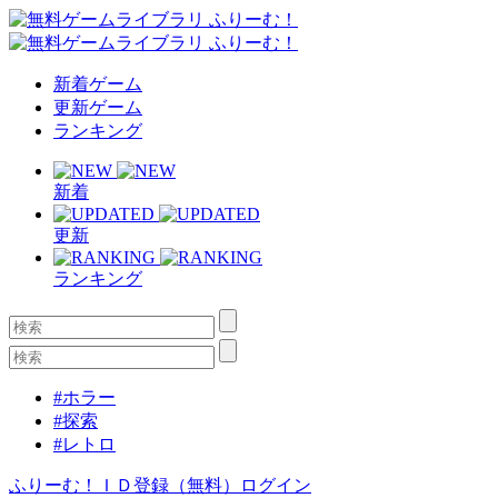
新着ゲーム
更新ゲーム
ランキング
新着
更新
ランキング
#ホラー
#探索
#レトロ
ふりーむ！ＩＤ登録（無料）
ログイン