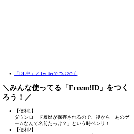
「DL中」とTwitterでつぶやく
＼みんな使ってる「
Freem!ID
」をつく
ろう！／
【便利1】
ダウンロード履歴が保存されるので、後から「あのゲ
ームなんて名前だっけ？」という時ベンリ！
【便利2】