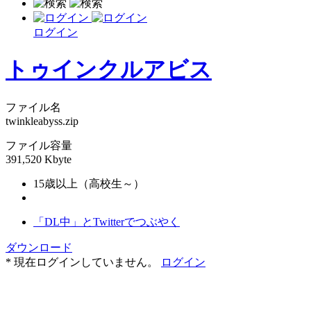
ログイン
トゥインクルアビス
ファイル名
twinkleabyss.zip
ファイル容量
391,520 Kbyte
15歳以上（高校生～）
「DL中」とTwitterでつぶやく
ダウンロード
* 現在ログインしていません。
ログイン