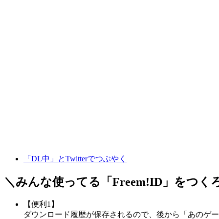
「DL中」とTwitterでつぶやく
＼みんな使ってる「
Freem!ID
」をつく
【便利1】
ダウンロード履歴が保存されるので、後から「あのゲー