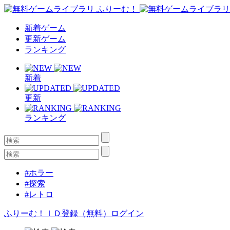
新着ゲーム
更新ゲーム
ランキング
新着
更新
ランキング
#ホラー
#探索
#レトロ
ふりーむ！ＩＤ登録（無料）
ログイン