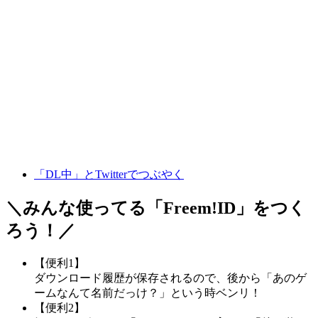
「DL中」とTwitterでつぶやく
＼みんな使ってる「
Freem!ID
」をつく
ろう！／
【便利1】
ダウンロード履歴が保存されるので、後から「あのゲ
ームなんて名前だっけ？」という時ベンリ！
【便利2】