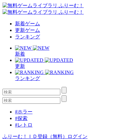
新着ゲーム
更新ゲーム
ランキング
新着
更新
ランキング
#ホラー
#探索
#レトロ
ふりーむ！ＩＤ登録（無料）
ログイン