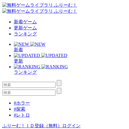
新着ゲーム
更新ゲーム
ランキング
新着
更新
ランキング
#ホラー
#探索
#レトロ
ふりーむ！ＩＤ登録（無料）
ログイン