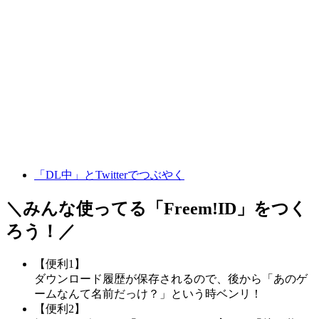
「DL中」とTwitterでつぶやく
＼みんな使ってる「
Freem!ID
」をつく
ろう！／
【便利1】
ダウンロード履歴が保存されるので、後から「あのゲ
ームなんて名前だっけ？」という時ベンリ！
【便利2】