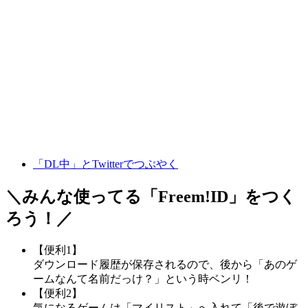
「DL中」とTwitterでつぶやく
＼みんな使ってる「
Freem!ID
」をつく
ろう！／
【便利1】
ダウンロード履歴が保存されるので、後から「あのゲ
ームなんて名前だっけ？」という時ベンリ！
【便利2】
気になるゲームは「マイリスト」へ入れて「後で遊ぼ