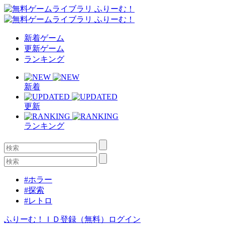
新着ゲーム
更新ゲーム
ランキング
新着
更新
ランキング
#ホラー
#探索
#レトロ
ふりーむ！ＩＤ登録（無料）
ログイン