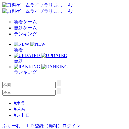
新着ゲーム
更新ゲーム
ランキング
新着
更新
ランキング
#ホラー
#探索
#レトロ
ふりーむ！ＩＤ登録（無料）
ログイン