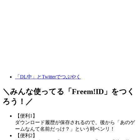
「DL中」とTwitterでつぶやく
＼みんな使ってる「
Freem!ID
」をつく
ろう！／
【便利1】
ダウンロード履歴が保存されるので、後から「あのゲ
ームなんて名前だっけ？」という時ベンリ！
【便利2】