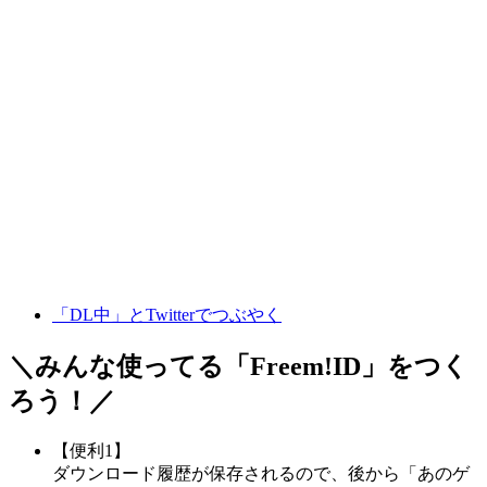
「DL中」とTwitterでつぶやく
＼みんな使ってる「
Freem!ID
」をつく
ろう！／
【便利1】
ダウンロード履歴が保存されるので、後から「あのゲ