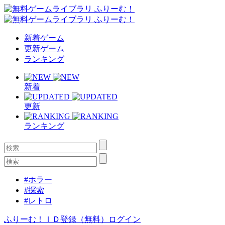
新着ゲーム
更新ゲーム
ランキング
新着
更新
ランキング
#ホラー
#探索
#レトロ
ふりーむ！ＩＤ登録（無料）
ログイン