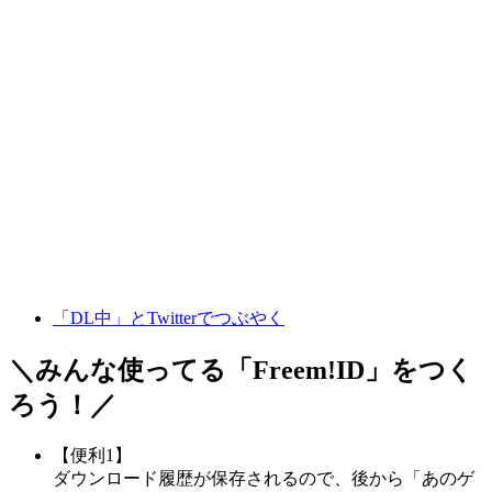
「DL中」とTwitterでつぶやく
＼みんな使ってる「
Freem!ID
」をつく
ろう！／
【便利1】
ダウンロード履歴が保存されるので、後から「あのゲ