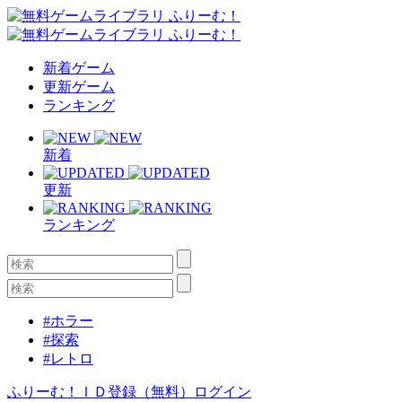
新着ゲーム
更新ゲーム
ランキング
新着
更新
ランキング
#ホラー
#探索
#レトロ
ふりーむ！ＩＤ登録（無料）
ログイン