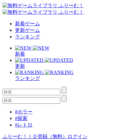
新着ゲーム
更新ゲーム
ランキング
新着
更新
ランキング
#ホラー
#探索
#レトロ
ふりーむ！ＩＤ登録（無料）
ログイン