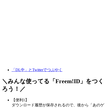
「DL中」とTwitterでつぶやく
＼みんな使ってる「
Freem!ID
」をつく
ろう！／
【便利1】
ダウンロード履歴が保存されるので、後から「あのゲ