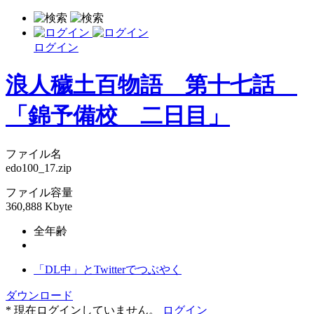
ログイン
浪人穢土百物語 第十七話
「錦予備校 二日目」
ファイル名
edo100_17.zip
ファイル容量
360,888 Kbyte
全年齢
「DL中」とTwitterでつぶやく
ダウンロード
* 現在ログインしていません。
ログイン