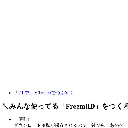
「DL中」とTwitterでつぶやく
＼みんな使ってる「
Freem!ID
」をつく
【便利1】
ダウンロード履歴が保存されるので、後から「あのゲー