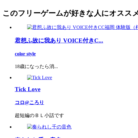
このフリーゲームが好きな人にオスス
君想ふ故に我あり VOICE付きC...
color style
18歳になったら消...
Tick Love
コロ@ころり
超短編のＢＬ小話です