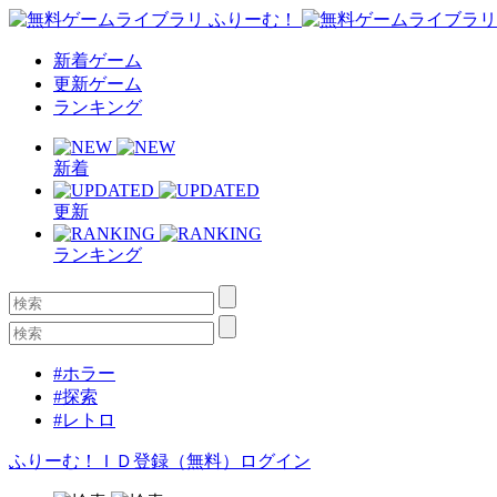
新着ゲーム
更新ゲーム
ランキング
新着
更新
ランキング
#ホラー
#探索
#レトロ
ふりーむ！ＩＤ登録（無料）
ログイン