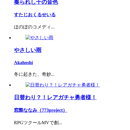
奏られし千の音色
すたじおくるせいる
ほのぼのコメディ...
やさしい雨
Akahoshi
冬に起きた、奇妙...
日替わり？！レアガチャ勇者様！
窓際ななみ（773project）
RPGツクールMVで創...