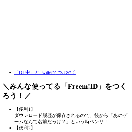
「DL中」とTwitterでつぶやく
＼みんな使ってる「
Freem!ID
」をつく
ろう！／
【便利1】
ダウンロード履歴が保存されるので、後から「あのゲ
ームなんて名前だっけ？」という時ベンリ！
【便利2】