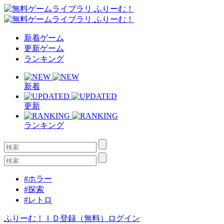
新着ゲーム
更新ゲーム
ランキング
新着
更新
ランキング
#ホラー
#探索
#レトロ
ふりーむ！ＩＤ登録（無料）
ログイン