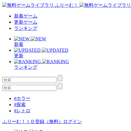
新着ゲーム
更新ゲーム
ランキング
新着
更新
ランキング
#ホラー
#探索
#レトロ
ふりーむ！ＩＤ登録（無料）
ログイン