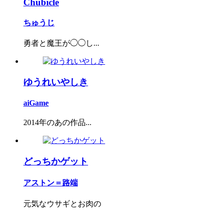
Chubicle
ちゅうじ
勇者と魔王が◯◯し...
ゆうれいやしき
aiGame
2014年のあの作品...
どっちかゲット
アストン＝路端
元気なウサギとお肉の