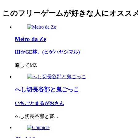
このフリーゲームが好きな人にオスス
Meiro da Ze
HI☆GE林。(ヒゲハヤシマル)
略してMZ
へし切長谷部と鬼ごっこ
いちごとまるがおさん
へし切長谷部と審...