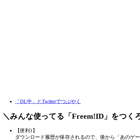
「DL中」とTwitterでつぶやく
＼みんな使ってる「
Freem!ID
」をつく
【便利1】
ダウンロード履歴が保存されるので、後から「あのゲー