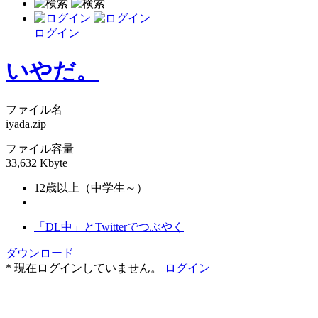
ログイン
いやだ。
ファイル名
iyada.zip
ファイル容量
33,632 Kbyte
12歳以上（中学生～）
「DL中」とTwitterでつぶやく
ダウンロード
* 現在ログインしていません。
ログイン