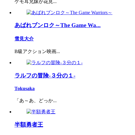
ケモ耳兄妹が花見...
あばれブンロク～The Game Wa...
雪見大介
B級アクション映画...
ラルフの冒険-３分の１-
Tokusaka
「あ～あ、どっか...
半額勇者王