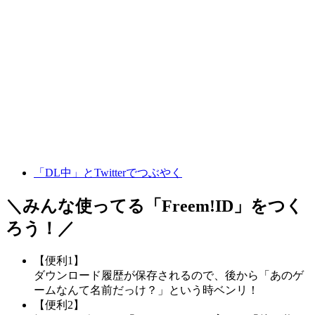
「DL中」とTwitterでつぶやく
＼みんな使ってる「
Freem!ID
」をつく
ろう！／
【便利1】
ダウンロード履歴が保存されるので、後から「あのゲ
ームなんて名前だっけ？」という時ベンリ！
【便利2】