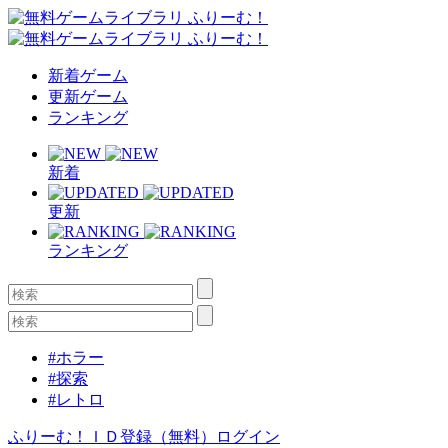
新着ゲーム
更新ゲーム
ランキング
新着
更新
ランキング
#ホラー
#探索
#レトロ
ふりーむ！ＩＤ登録（無料）
ログイン