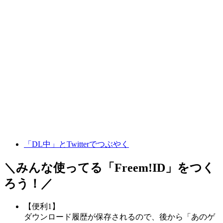
「DL中」とTwitterでつぶやく
＼みんな使ってる「
Freem!ID
」をつく
ろう！／
【便利1】
ダウンロード履歴が保存されるので、後から「あのゲ