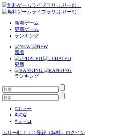
新着ゲーム
更新ゲーム
ランキング
新着
更新
ランキング
#ホラー
#探索
#レトロ
ふりーむ！ＩＤ登録（無料）
ログイン