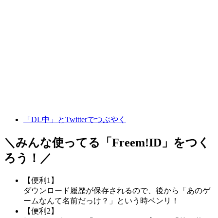
「DL中」とTwitterでつぶやく
＼みんな使ってる「
Freem!ID
」をつく
ろう！／
【便利1】
ダウンロード履歴が保存されるので、後から「あのゲ
ームなんて名前だっけ？」という時ベンリ！
【便利2】