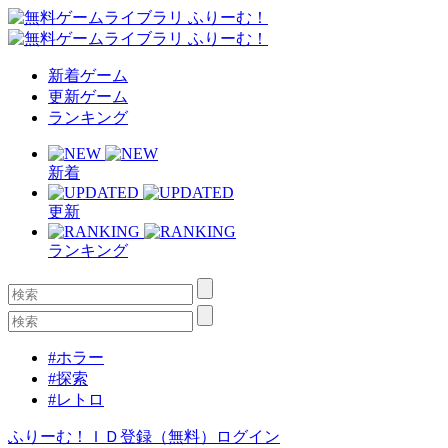
新着ゲーム
更新ゲーム
ランキング
新着
更新
ランキング
#ホラー
#探索
#レトロ
ふりーむ！ＩＤ登録（無料）
ログイン