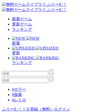
新着ゲーム
更新ゲーム
ランキング
新着
更新
ランキング
#ホラー
#探索
#レトロ
ふりーむ！ＩＤ登録（無料）
ログイン