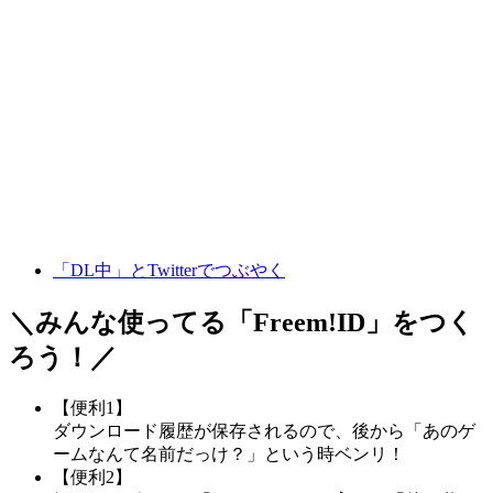
「DL中」とTwitterでつぶやく
＼みんな使ってる「
Freem!ID
」をつく
ろう！／
【便利1】
ダウンロード履歴が保存されるので、後から「あのゲ
ームなんて名前だっけ？」という時ベンリ！
【便利2】