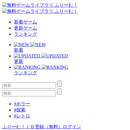
新着ゲーム
更新ゲーム
ランキング
新着
更新
ランキング
#ホラー
#探索
#レトロ
ふりーむ！ＩＤ登録（無料）
ログイン