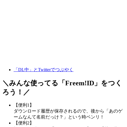
「DL中」とTwitterでつぶやく
＼みんな使ってる「
Freem!ID
」をつく
ろう！／
【便利1】
ダウンロード履歴が保存されるので、後から「あのゲ
ームなんて名前だっけ？」という時ベンリ！
【便利2】