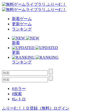
新着ゲーム
更新ゲーム
ランキング
新着
更新
ランキング
#ホラー
#探索
#レトロ
ふりーむ！ＩＤ登録（無料）
ログイン