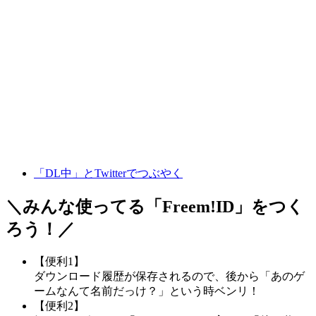
「DL中」とTwitterでつぶやく
＼みんな使ってる「
Freem!ID
」をつく
ろう！／
【便利1】
ダウンロード履歴が保存されるので、後から「あのゲ
ームなんて名前だっけ？」という時ベンリ！
【便利2】