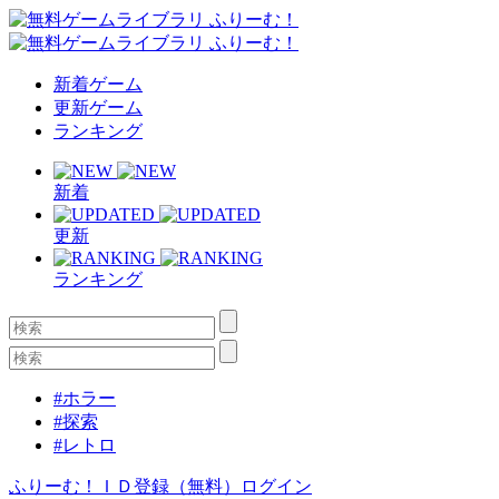
新着ゲーム
更新ゲーム
ランキング
新着
更新
ランキング
#ホラー
#探索
#レトロ
ふりーむ！ＩＤ登録（無料）
ログイン