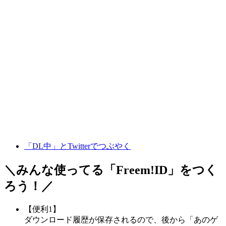
「DL中」とTwitterでつぶやく
＼みんな使ってる「
Freem!ID
」をつく
ろう！／
【便利1】
ダウンロード履歴が保存されるので、後から「あのゲ