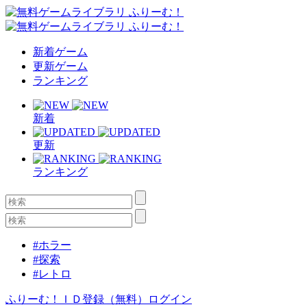
新着ゲーム
更新ゲーム
ランキング
新着
更新
ランキング
#ホラー
#探索
#レトロ
ふりーむ！ＩＤ登録（無料）
ログイン