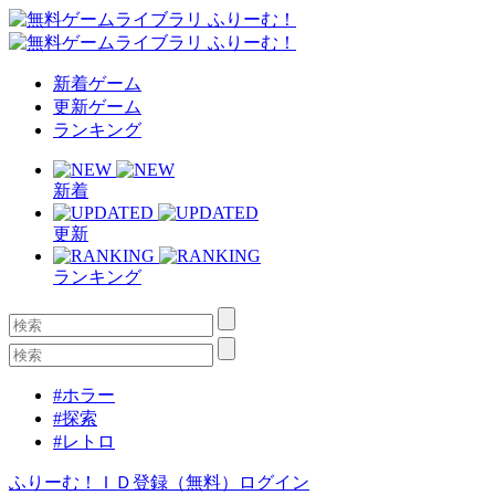
新着ゲーム
更新ゲーム
ランキング
新着
更新
ランキング
#ホラー
#探索
#レトロ
ふりーむ！ＩＤ登録（無料）
ログイン