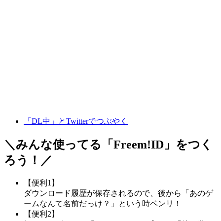
「DL中」とTwitterでつぶやく
＼みんな使ってる「
Freem!ID
」をつく
ろう！／
【便利1】
ダウンロード履歴が保存されるので、後から「あのゲ
ームなんて名前だっけ？」という時ベンリ！
【便利2】