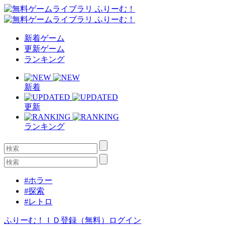
新着ゲーム
更新ゲーム
ランキング
新着
更新
ランキング
#ホラー
#探索
#レトロ
ふりーむ！ＩＤ登録（無料）
ログイン