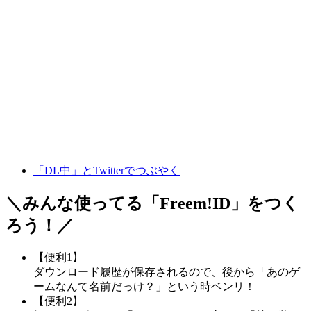
「DL中」とTwitterでつぶやく
＼みんな使ってる「
Freem!ID
」をつく
ろう！／
【便利1】
ダウンロード履歴が保存されるので、後から「あのゲ
ームなんて名前だっけ？」という時ベンリ！
【便利2】