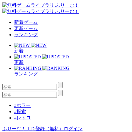
新着ゲーム
更新ゲーム
ランキング
新着
更新
ランキング
#ホラー
#探索
#レトロ
ふりーむ！ＩＤ登録（無料）
ログイン