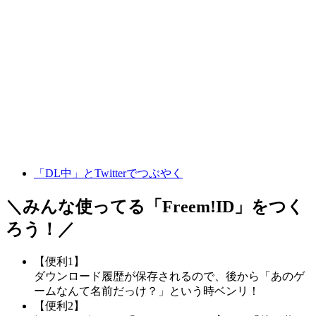
「DL中」とTwitterでつぶやく
＼みんな使ってる「
Freem!ID
」をつく
ろう！／
【便利1】
ダウンロード履歴が保存されるので、後から「あのゲ
ームなんて名前だっけ？」という時ベンリ！
【便利2】