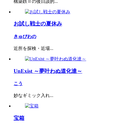
構築鉄Ⅱの後日談的...
お試し戦士の夏休み
きゅびわの
近所を探検・近場...
UnExist ～夢叶わぬ道化達～
こう
妙なギミック入れ...
宝箱