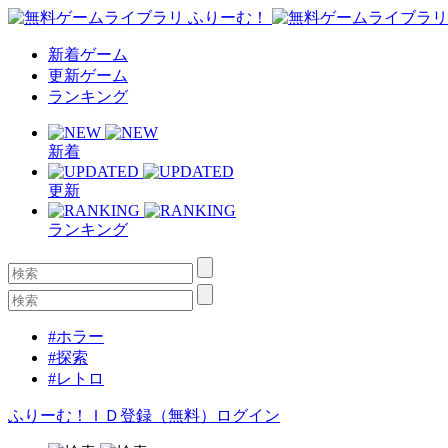
新着ゲーム
更新ゲーム
ランキング
新着
更新
ランキング
#ホラー
#探索
#レトロ
ふりーむ！ＩＤ登録（無料）
ログイン