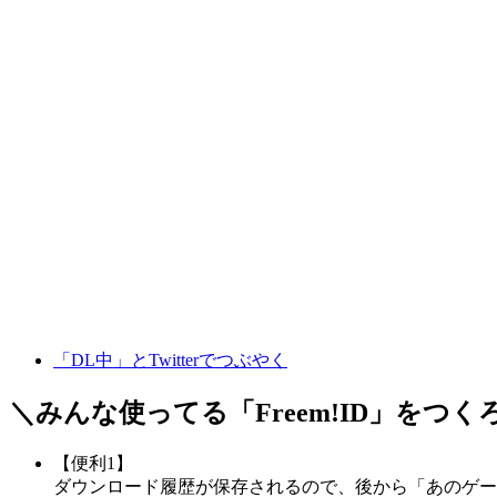
「DL中」とTwitterでつぶやく
＼みんな使ってる「
Freem!ID
」をつく
【便利1】
ダウンロード履歴が保存されるので、後から「あのゲー