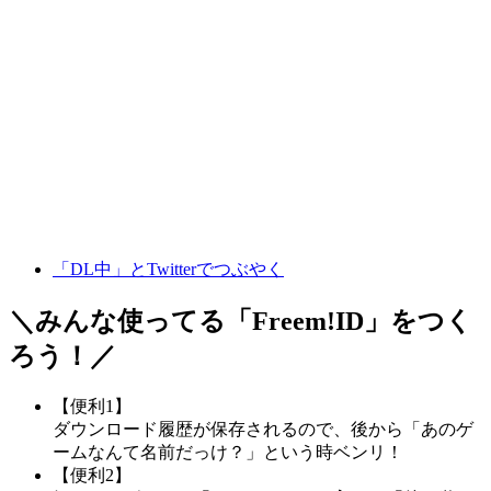
「DL中」とTwitterでつぶやく
＼みんな使ってる「
Freem!ID
」をつく
ろう！／
【便利1】
ダウンロード履歴が保存されるので、後から「あのゲ
ームなんて名前だっけ？」という時ベンリ！
【便利2】