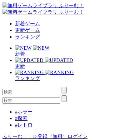
新着ゲーム
更新ゲーム
ランキング
新着
更新
ランキング
#ホラー
#探索
#レトロ
ふりーむ！ＩＤ登録（無料）
ログイン