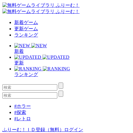
新着ゲーム
更新ゲーム
ランキング
新着
更新
ランキング
#ホラー
#探索
#レトロ
ふりーむ！ＩＤ登録（無料）
ログイン