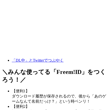
「DL中」とTwitterでつぶやく
＼みんな使ってる「
Freem!ID
」をつく
ろう！／
【便利1】
ダウンロード履歴が保存されるので、後から「あのゲ
ームなんて名前だっけ？」という時ベンリ！
【便利2】