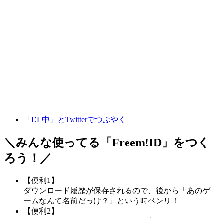
「DL中」とTwitterでつぶやく
＼みんな使ってる「
Freem!ID
」をつく
ろう！／
【便利1】
ダウンロード履歴が保存されるので、後から「あのゲ
ームなんて名前だっけ？」という時ベンリ！
【便利2】