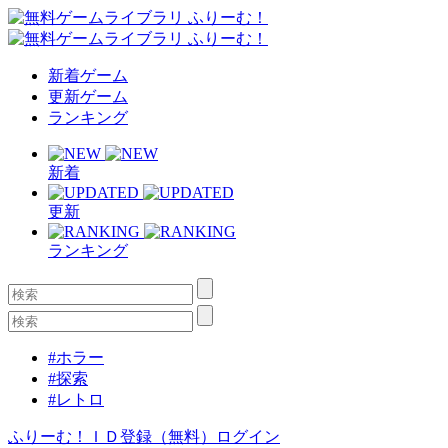
新着ゲーム
更新ゲーム
ランキング
新着
更新
ランキング
#ホラー
#探索
#レトロ
ふりーむ！ＩＤ登録（無料）
ログイン