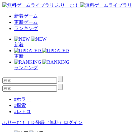
新着ゲーム
更新ゲーム
ランキング
新着
更新
ランキング
#ホラー
#探索
#レトロ
ふりーむ！ＩＤ登録（無料）
ログイン