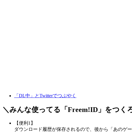
「DL中」とTwitterでつぶやく
＼みんな使ってる「
Freem!ID
」をつく
【便利1】
ダウンロード履歴が保存されるので、後から「あのゲー