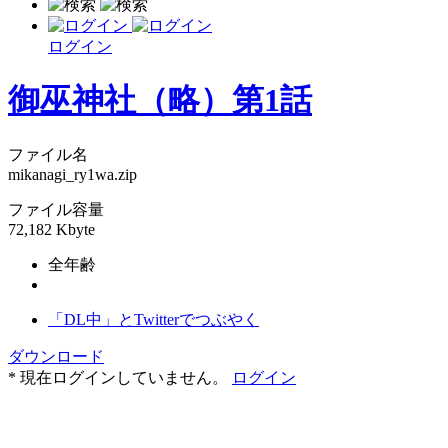
ログイン
御巫神社（略）第1話
ファイル名
mikanagi_ry1wa.zip
ファイル容量
72,182 Kbyte
全年齢
「DL中」とTwitterでつぶやく
ダウンロード
* 現在ログインしていません。
ログイン