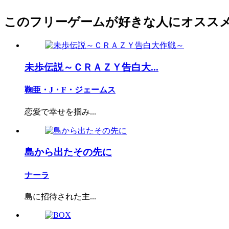
このフリーゲームが好きな人にオスス
未歩伝説～ＣＲＡＺＹ告白大...
鞠亜・J・F・ジェームス
恋愛で幸せを掴み...
島から出たその先に
ナーラ
島に招待された主...