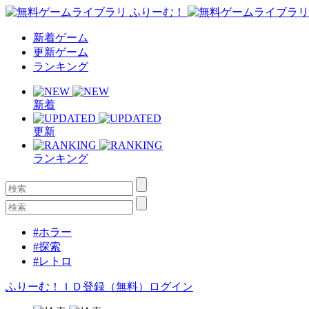
新着ゲーム
更新ゲーム
ランキング
新着
更新
ランキング
#ホラー
#探索
#レトロ
ふりーむ！ＩＤ登録（無料）
ログイン