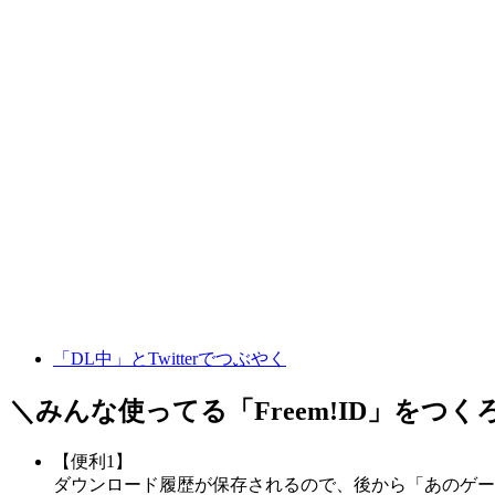
「DL中」とTwitterでつぶやく
＼みんな使ってる「
Freem!ID
」をつく
【便利1】
ダウンロード履歴が保存されるので、後から「あのゲー