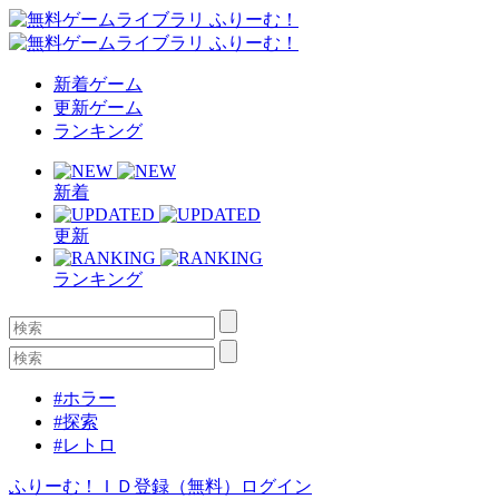
新着ゲーム
更新ゲーム
ランキング
新着
更新
ランキング
#ホラー
#探索
#レトロ
ふりーむ！ＩＤ登録（無料）
ログイン