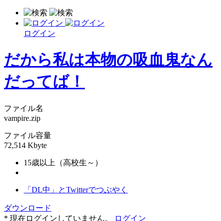
ログイン
だから私は本物の吸血鬼なん
だってば！
ファイル名
vampire.zip
ファイル容量
72,514 Kbyte
15歳以上（高校生～）
「DL中」とTwitterでつぶやく
ダウンロード
* 現在ログインしていません。
ログイン