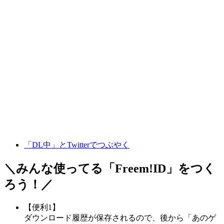
「DL中」とTwitterでつぶやく
＼みんな使ってる「
Freem!ID
」をつく
ろう！／
【便利1】
ダウンロード履歴が保存されるので、後から「あのゲ