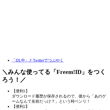
「DL中」とTwitterでつぶやく
＼みんな使ってる「
Freem!ID
」をつく
ろう！／
【便利1】
ダウンロード履歴が保存されるので、後から「あのゲ
ームなんて名前だっけ？」という時ベンリ！
【便利2】