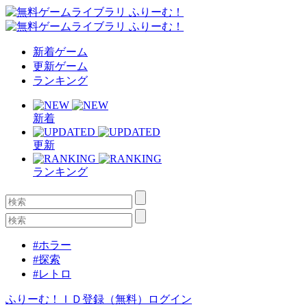
新着ゲーム
更新ゲーム
ランキング
新着
更新
ランキング
#ホラー
#探索
#レトロ
ふりーむ！ＩＤ登録（無料）
ログイン