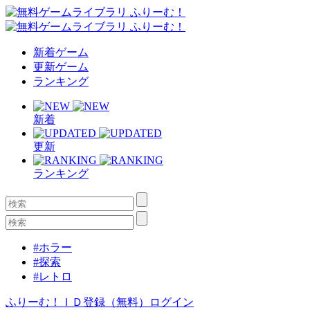
新着ゲーム
更新ゲーム
ランキング
新着
更新
ランキング
#ホラー
#探索
#レトロ
ふりーむ！ＩＤ登録（無料）
ログイン