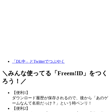
「DL中」とTwitterでつぶやく
＼みんな使ってる「
Freem!ID
」をつく
ろう！／
【便利1】
ダウンロード履歴が保存されるので、後から「あのゲ
ームなんて名前だっけ？」という時ベンリ！
【便利2】