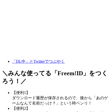
「DL中」とTwitterでつぶやく
＼みんな使ってる「
Freem!ID
」をつく
ろう！／
【便利1】
ダウンロード履歴が保存されるので、後から「あのゲ
ームなんて名前だっけ？」という時ベンリ！
【便利2】