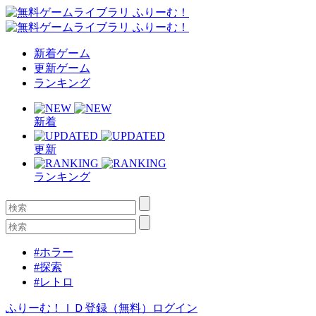
新着ゲーム
更新ゲーム
ランキング
新着
更新
ランキング
#ホラー
#探索
#レトロ
ふりーむ！ＩＤ登録（無料）
ログイン