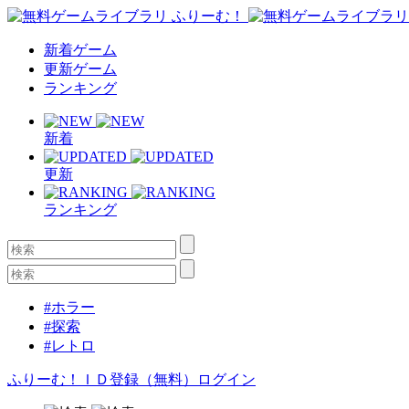
新着ゲーム
更新ゲーム
ランキング
新着
更新
ランキング
#ホラー
#探索
#レトロ
ふりーむ！ＩＤ登録（無料）
ログイン