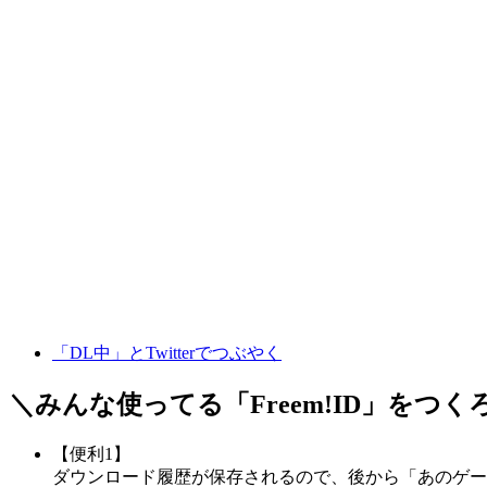
「DL中」とTwitterでつぶやく
＼みんな使ってる「
Freem!ID
」をつく
【便利1】
ダウンロード履歴が保存されるので、後から「あのゲー