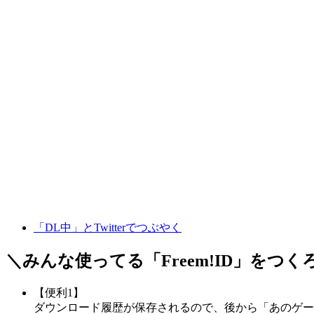
「DL中」とTwitterでつぶやく
＼みんな使ってる「
Freem!ID
」をつく
【便利1】
ダウンロード履歴が保存されるので、後から「あのゲー