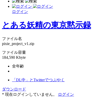
ログイン
とある妖精の東京黙示録
ファイル名
pixie_project_v1.zip
ファイル容量
184,590 Kbyte
全年齢
「DL中」とTwitterでつぶやく
ダウンロード
* 現在ログインしていません。
ログイン