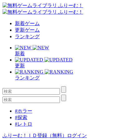
新着ゲーム
更新ゲーム
ランキング
新着
更新
ランキング
#ホラー
#探索
#レトロ
ふりーむ！ＩＤ登録（無料）
ログイン