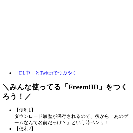
「DL中」とTwitterでつぶやく
＼みんな使ってる「
Freem!ID
」をつく
ろう！／
【便利1】
ダウンロード履歴が保存されるので、後から「あのゲ
ームなんて名前だっけ？」という時ベンリ！
【便利2】