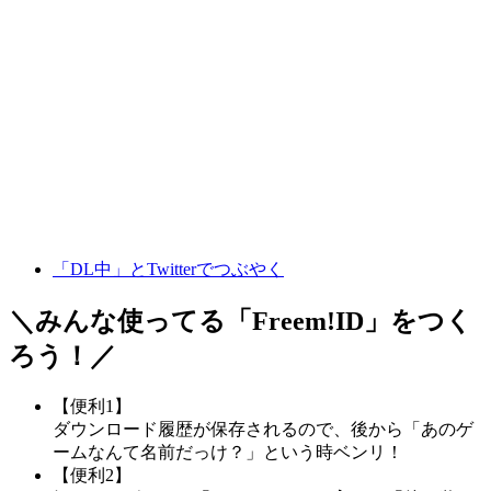
「DL中」とTwitterでつぶやく
＼みんな使ってる「
Freem!ID
」をつく
ろう！／
【便利1】
ダウンロード履歴が保存されるので、後から「あのゲ
ームなんて名前だっけ？」という時ベンリ！
【便利2】