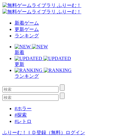
新着ゲーム
更新ゲーム
ランキング
新着
更新
ランキング
#ホラー
#探索
#レトロ
ふりーむ！ＩＤ登録（無料）
ログイン