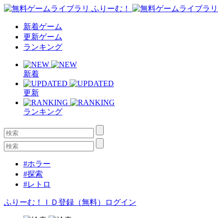
新着ゲーム
更新ゲーム
ランキング
新着
更新
ランキング
#ホラー
#探索
#レトロ
ふりーむ！ＩＤ登録（無料）
ログイン