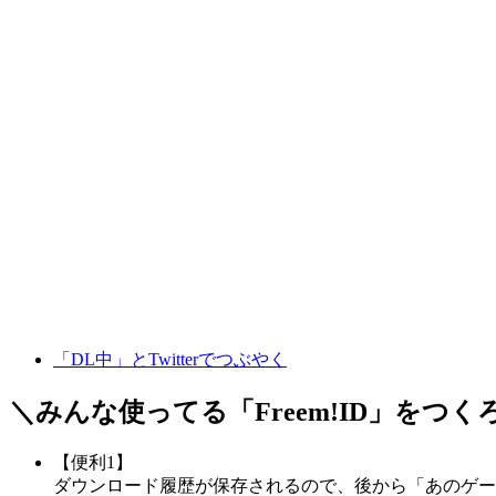
「DL中」とTwitterでつぶやく
＼みんな使ってる「
Freem!ID
」をつく
【便利1】
ダウンロード履歴が保存されるので、後から「あのゲー