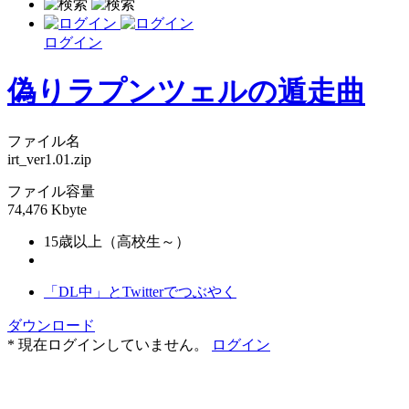
ログイン
偽りラプンツェルの遁走曲
ファイル名
irt_ver1.01.zip
ファイル容量
74,476 Kbyte
15歳以上（高校生～）
「DL中」とTwitterでつぶやく
ダウンロード
* 現在ログインしていません。
ログイン