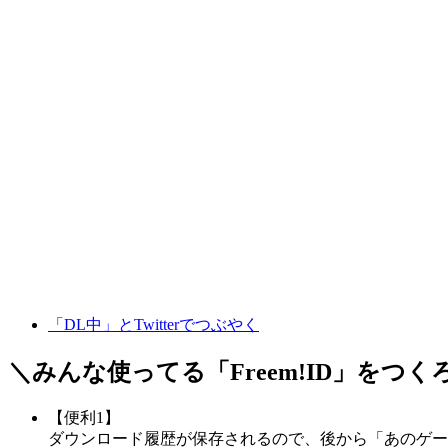
「DL中」とTwitterでつぶやく
＼みんな使ってる「
Freem!ID
」をつく
【便利1】
ダウンロード履歴が保存されるので、後から「あのゲー