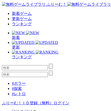
新着ゲーム
更新ゲーム
ランキング
新着
更新
ランキング
#ホラー
#探索
#レトロ
ふりーむ！ＩＤ登録（無料）
ログイン