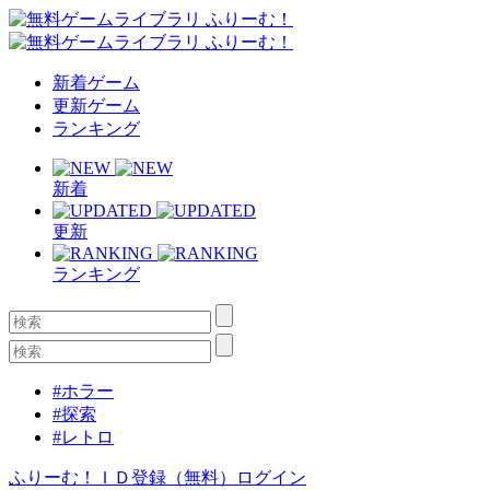
新着ゲーム
更新ゲーム
ランキング
新着
更新
ランキング
#ホラー
#探索
#レトロ
ふりーむ！ＩＤ登録（無料）
ログイン