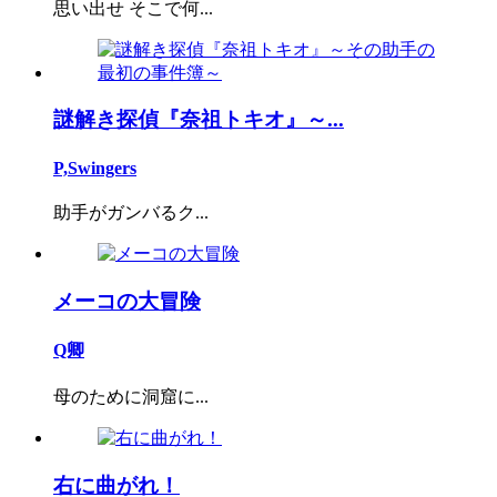
思い出せ そこで何...
謎解き探偵『奈祖トキオ』～...
P,Swingers
助手がガンバるク...
メーコの大冒険
Q卿
母のために洞窟に...
右に曲がれ！