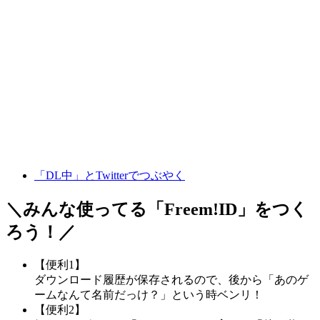
「DL中」とTwitterでつぶやく
＼みんな使ってる「
Freem!ID
」をつく
ろう！／
【便利1】
ダウンロード履歴が保存されるので、後から「あのゲ
ームなんて名前だっけ？」という時ベンリ！
【便利2】