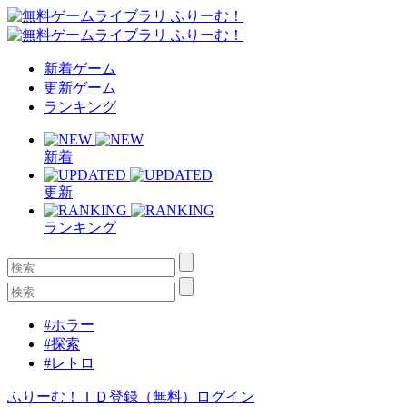
新着ゲーム
更新ゲーム
ランキング
新着
更新
ランキング
#ホラー
#探索
#レトロ
ふりーむ！ＩＤ登録（無料）
ログイン