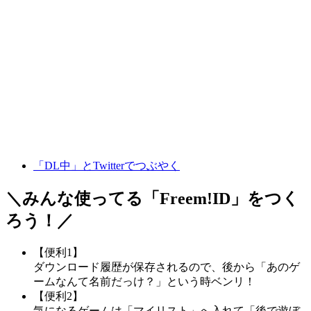
「DL中」とTwitterでつぶやく
＼みんな使ってる「
Freem!ID
」をつく
ろう！／
【便利1】
ダウンロード履歴が保存されるので、後から「あのゲ
ームなんて名前だっけ？」という時ベンリ！
【便利2】
気になるゲームは「マイリスト」へ入れて「後で遊ぼ