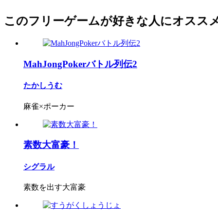
このフリーゲームが好きな人にオスス
MahJongPokerバトル列伝2
たかしうむ
麻雀×ポーカー
素数大富豪！
シグラル
素数を出す大富豪