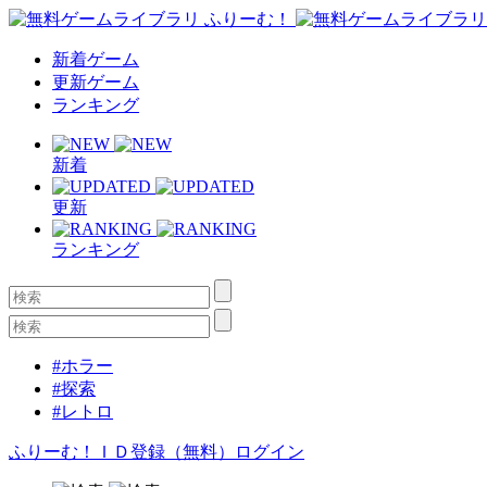
新着ゲーム
更新ゲーム
ランキング
新着
更新
ランキング
#ホラー
#探索
#レトロ
ふりーむ！ＩＤ登録（無料）
ログイン