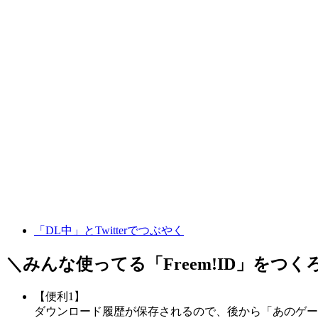
「DL中」とTwitterでつぶやく
＼みんな使ってる「
Freem!ID
」をつく
【便利1】
ダウンロード履歴が保存されるので、後から「あのゲー