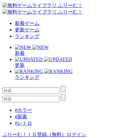
新着ゲーム
更新ゲーム
ランキング
新着
更新
ランキング
#ホラー
#探索
#レトロ
ふりーむ！ＩＤ登録（無料）
ログイン