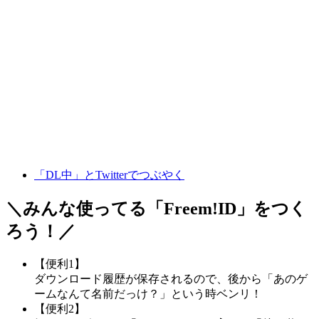
「DL中」とTwitterでつぶやく
＼みんな使ってる「
Freem!ID
」をつく
ろう！／
【便利1】
ダウンロード履歴が保存されるので、後から「あのゲ
ームなんて名前だっけ？」という時ベンリ！
【便利2】