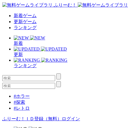
新着ゲーム
更新ゲーム
ランキング
新着
更新
ランキング
#ホラー
#探索
#レトロ
ふりーむ！ＩＤ登録（無料）
ログイン