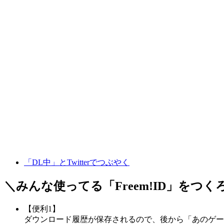
「DL中」とTwitterでつぶやく
＼みんな使ってる「
Freem!ID
」をつく
【便利1】
ダウンロード履歴が保存されるので、後から「あのゲー