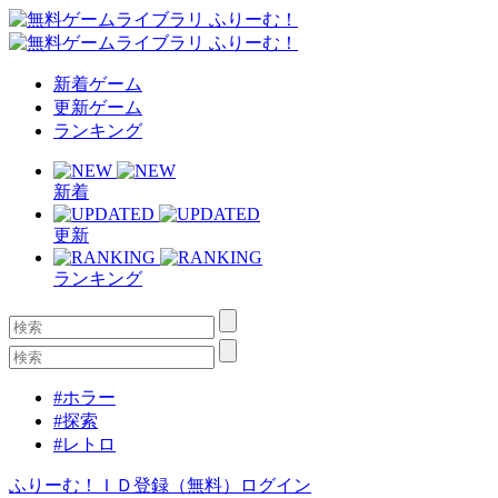
新着ゲーム
更新ゲーム
ランキング
新着
更新
ランキング
#ホラー
#探索
#レトロ
ふりーむ！ＩＤ登録（無料）
ログイン