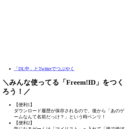
「DL中」とTwitterでつぶやく
＼みんな使ってる「
Freem!ID
」をつく
ろう！／
【便利1】
ダウンロード履歴が保存されるので、後から「あのゲ
ームなんて名前だっけ？」という時ベンリ！
【便利2】
気になるゲームは「マイリスト」へ入れて「後で遊ぼ